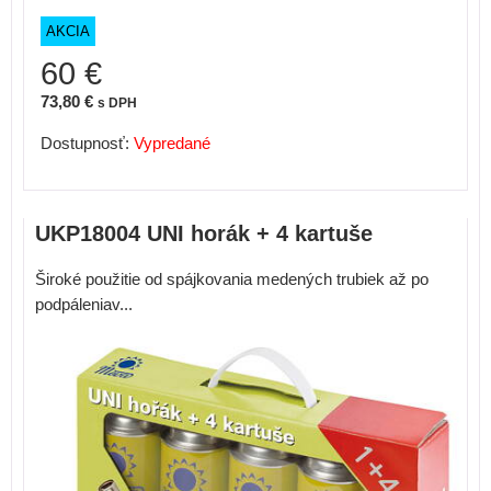
AKCIA
60 €
73,80 €
s DPH
Dostupnosť:
Vypredané
UKP18004 UNI horák + 4 kartuše
Široké použitie od spájkovania medených trubiek až po
podpáleniav...