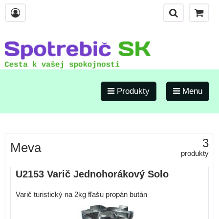
Produkty
Menu
3
Meva
produkty
U2153 Varič Jednohorákový Solo
Varič turistický na 2kg fľašu propán bután