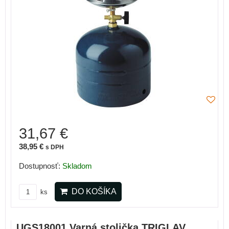
31,67 €
38,95 €
s DPH
Dostupnosť:
Skladom
DO KOŠÍKA
ks
UGS18001 Varná stolička TRIGLAV