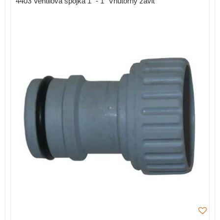
4403 Ventilová spojka 1" - 1" Vnútorný závit