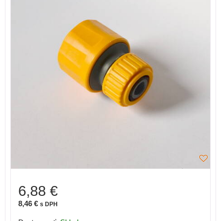
6,88 €
8,46 €
s DPH