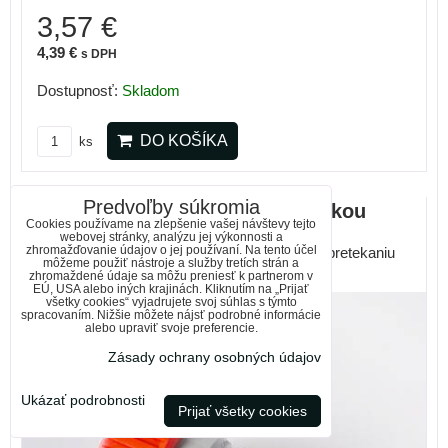
3,57 €
4,39 €
s DPH
Dostupnosť:
Skladom
DO KOŠÍKA
ks
Predvoľby súkromia
4456 Rýchlospojka 3/4" so stopkou
Cookies používame na zlepšenie vašej návštevy tejto
webovej stránky, analýzu jej výkonnosti a
zhromažďovanie údajov o jej používaní. Na tento účel
4456 Rýchlospojka 3/4" so stopkou - zábráni pretekaniu
môžeme použiť nástroje a služby tretích strán a
vody pri...
zhromaždené údaje sa môžu preniesť k partnerom v
EÚ, USA alebo iných krajinách. Kliknutím na „Prijať
všetky cookies“ vyjadrujete svoj súhlas s týmto
spracovaním. Nižšie môžete nájsť podrobné informácie
alebo upraviť svoje preferencie.
Zásady ochrany osobných údajov
Ukázať podrobnosti
Prijať všetky cookies