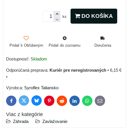
DO KOŠÍKA
ks
Pridať k Obľúbeným
Pridať do zoznamu
Doručenia
Dostupnosť:
Skladom
Kuriér pre neregistrovaných
•
6,15 €
•
Výrobca:
Syroflex Taliansko
Bluesky
Twitter
Facebook
Pinterest
Reddit
LinkedIn
WhatsApp
E-
mail
Viac z kategórie
Záhrada
Zavlažovanie