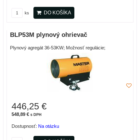
DO KOŠÍKA
ks
BLP53M plynový ohrievač
Plynový agregát 36-53KW; Možnosť regulácie;
446,25 €
548,89 €
s DPH
Dostupnosť:
Na otázku