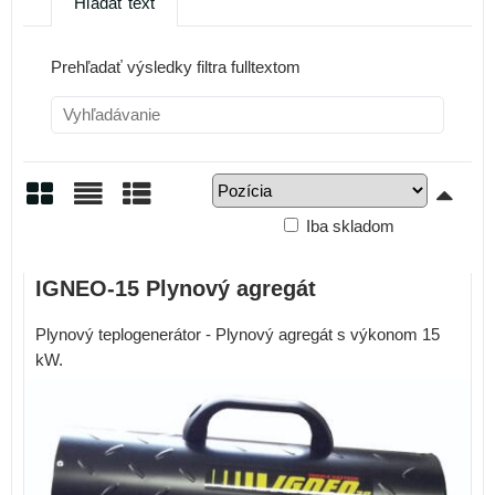
Hľadať text
Prehľadať výsledky filtra fulltextom
Iba skladom
Mriežka
Zoznam
Tabuľka
IGNEO-15 Plynový agregát
Plynový teplogenerátor - Plynový agregát s výkonom 15
kW.