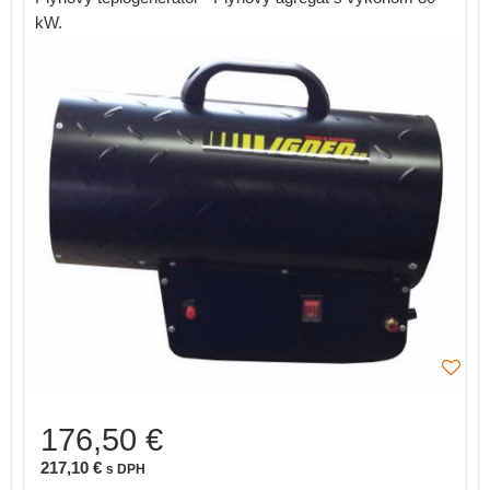
kW.
176,50 €
217,10 €
s DPH