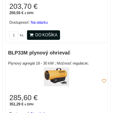
203,70 €
250,55 €
s DPH
Dostupnosť:
Na otázku
DO KOŠÍKA
ks
BLP33M plynový ohrievač
Plynový agregát 18 - 30 kW ; Možnosť regulácie;
285,60 €
351,29 €
s DPH