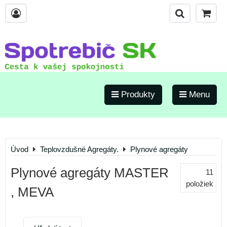
Produkty
Menu
Úvod
Teplovzdušné Agregáty.
Plynové agregáty
Plynové agregáty MASTER
11
položiek
, MEVA