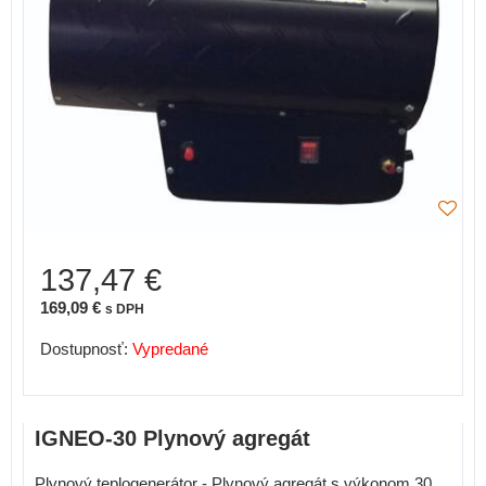
137,47 €
169,09 €
s DPH
Dostupnosť:
Vypredané
IGNEO-30 Plynový agregát
Plynový teplogenerátor - Plynový agregát s výkonom 30