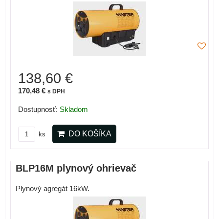
138,60 €
170,48 €
s DPH
Dostupnosť:
Skladom
DO KOŠÍKA
ks
BLP16M plynový ohrievač
Plynový agregát 16kW.