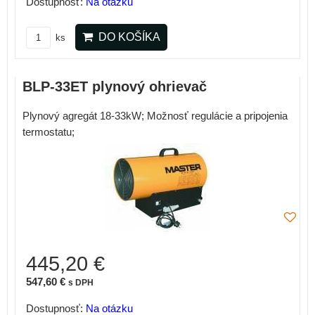
Dostupnosť:
Na otázku
DO KOŠÍKA
ks
BLP-33ET plynový ohrievač
Plynový agregát 18-33kW; Možnosť regulácie a pripojenia
termostatu;
445,20 €
547,60 €
s DPH
Dostupnosť:
Na otázku