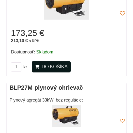
173,25 €
213,10 €
s DPH
Dostupnosť:
Skladom
DO KOŠÍKA
ks
BLP27M plynový ohrievač
Plynový agregát 33kW; bez regulácie;