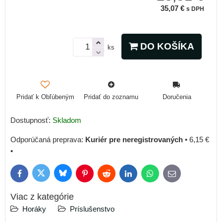
35,07 €
s DPH
DO KOŠÍKA
ks
Pridať k Obľúbeným
Pridať do zoznamu
Doručenia
Dostupnosť:
Skladom
Kuriér pre neregistrovaných
•
6,15 €
•
Bluesky
Twitter
Facebook
Pinterest
Reddit
LinkedIn
WhatsApp
E-
mail
Viac z kategórie
Horáky
Príslušenstvo