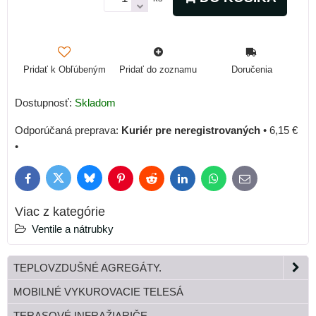
Pridať k Obľúbeným
Pridať do zoznamu
Doručenia
Dostupnosť:
Skladom
Kuriér pre neregistrovaných
•
6,15 €
•
Bluesky
Twitter
Facebook
Pinterest
Reddit
LinkedIn
WhatsApp
E-
mail
Viac z kategórie
Ventile a nátrubky
TEPLOVZDUŠNÉ AGREGÁTY.
MOBILNÉ VYKUROVACIE TELESÁ
TERASOVÉ INFRAŽIARIČE