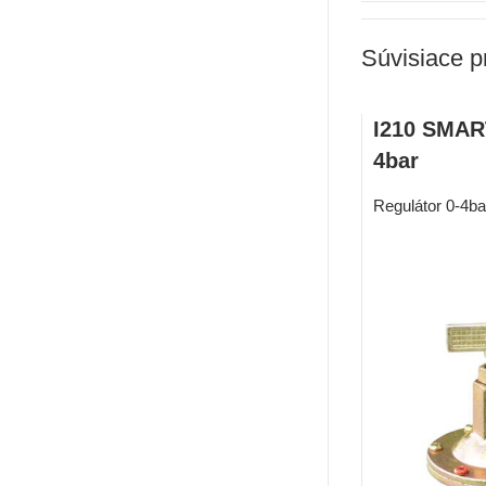
Súvisiace p
I210 SMART
4bar
Regulátor 0-4ba