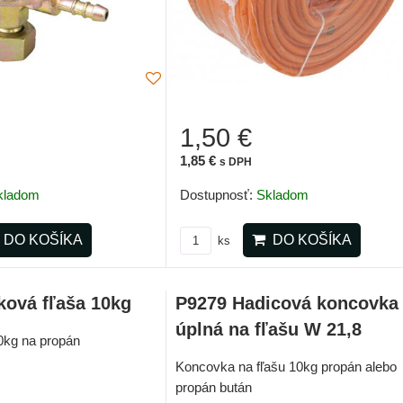
1,50 €
1,85 €
s DPH
Dostupnosť:
Skladom
kladom
DO KOŠÍKA
DO KOŠÍKA
ks
ková fľaša 10kg
P9279 Hadicová koncovka
úplná na fľašu W 21,8
0kg na propán
Koncovka na fľašu 10kg propán alebo
propán bután