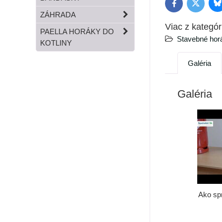
B
Twitter
Facebook
ZÁHRADA
Viac z kategór
PAELLA HORÁKY DO
Stavebné hor
KOTLINY
Galéria
Galéria
Ako spr