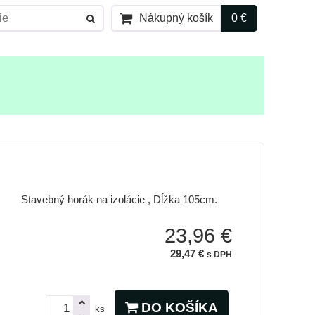
Nákupný košík
0 €
Stavebný horák na izolácie , Dĺžka 105cm.
23,96 €
29,47 €
s DPH
DO KOŠÍKA
ks