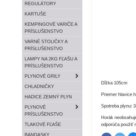
REGULÁTORY
KARTUŠE
KEMPINGOVÉ VARIČE A
PRÍSLUŠENSTVO
VARNÉ STOLIČKY A
PRÍSLUŠENSTVO
LAMPY NA 2KG FĽAŠU A
PRÍSLUŠENSTVO
PLYNOVÉ GRILY
Dĺžka 105cm
CHLADNIČKY
Priemer hlavice
HADICE ZEMNÝ PLYN
Spotreba plynu: 3
PLYNOVÉ
PRÍSLUŠENSTVO
Horák neobsahuje 
TLAKOVÉ FĽAŠE
odporúča použiť 
BANDASKY