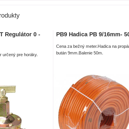
rodukty
 Regulátor 0 -
PB9 Hadica PB 9/16mm- 
Cena za bežný meter.Hadica na propá
bután 9mm.Balenie 50m.
r určený pre horáky.