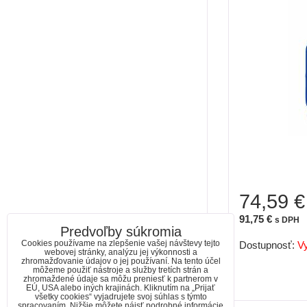
74,59 €
91,75 €
s DPH
Predvoľby súkromia
Cookies používame na zlepšenie vašej návštevy tejto
Dostupnosť:
V
webovej stránky, analýzu jej výkonnosti a
zhromažďovanie údajov o jej používaní. Na tento účel
môžeme použiť nástroje a služby tretích strán a
zhromaždené údaje sa môžu preniesť k partnerom v
EÚ, USA alebo iných krajinách. Kliknutím na „Prijať
všetky cookies“ vyjadrujete svoj súhlas s týmto
spracovaním. Nižšie môžete nájsť podrobné informácie