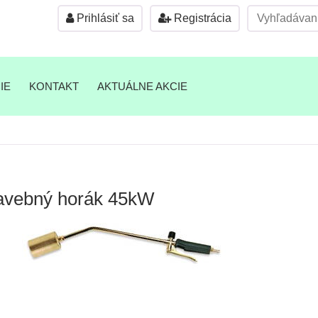
Prihlásiť sa
Registrácia
IE
KONTAKT
AKTUÁLNE AKCIE
avebný horák 45kW