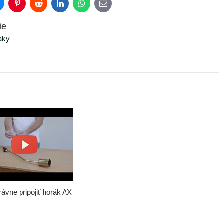
luesky
Pinterest
Reddit
LinkedIn
WhatsApp
E-
mail
ie
áky
ávne pripojiť horák AX