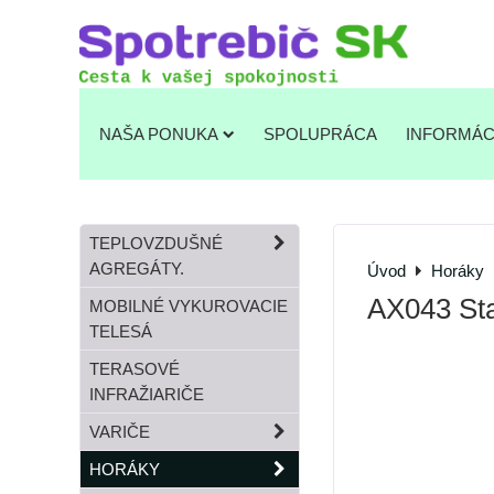
NAŠA PONUKA
SPOLUPRÁCA
INFORMÁC
TEPLOVZDUŠNÉ
AGREGÁTY.
Úvod
Horáky
AX043 St
MOBILNÉ VYKUROVACIE
TELESÁ
TERASOVÉ
INFRAŽIARIČE
VARIČE
HORÁKY