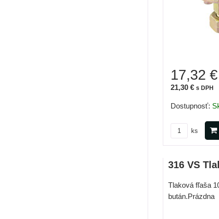
17,32 €
21,30 €
s DPH
Dostupnosť:
S
ks
316 VS Tla
Tlaková fľaša 1
bután.Prázdna