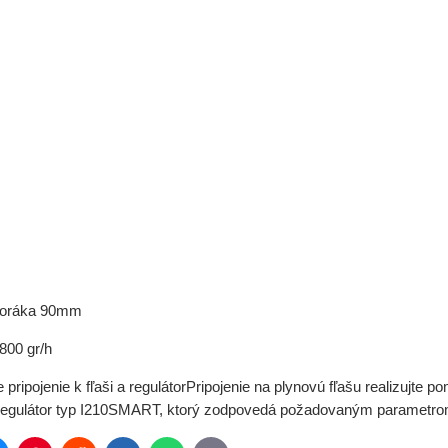
 horáka 90mm
800 gr/h
pripojenie k fľaši a regulátorPripojenie na plynovú fľašu realizujte p
regulátor typ I210SMART, ktorý zodpovedá požadovaným parametrom 