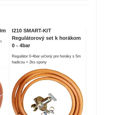
50m
I210 SMART-KIT
Regulátorový set k horákom
n
0 - 4bar
Regulátor 0-4bar určený pre horáky s 5m
hadicou + 2ks spony