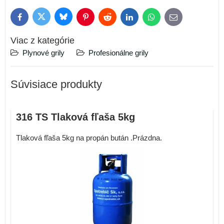
Bluesky
Twitter
Facebook
Pinterest
Reddit
LinkedIn
WhatsApp
E-
mail
Viac z kategórie
Plynové grily
Profesionálne grily
Súvisiace produkty
316 TS Tlaková fľaša 5kg
Tlaková fľaša 5kg na propán bután .Prázdna.