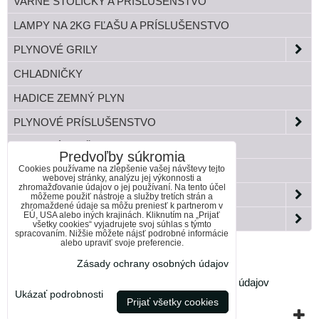
VARNÉ STOLIČKY A PRÍSLUŠENSTVO
LAMPY NA 2KG FĽAŠU A PRÍSLUŠENSTVO
PLYNOVÉ GRILY
CHLADNIČKY
HADICE ZEMNÝ PLYN
PLYNOVÉ PRÍSLUŠENSTVO
TLAKOVÉ FĽAŠE
Predvoľby súkromia
Cookies používame na zlepšenie vašej návštevy tejto
BANDASKY
webovej stránky, analýzu jej výkonnosti a
zhromažďovanie údajov o jej používaní. Na tento účel
ZÁHRADA
môžeme použiť nástroje a služby tretích strán a
zhromaždené údaje sa môžu preniesť k partnerom v
EÚ, USA alebo iných krajinách. Kliknutím na „Prijať
PAELLA HORÁKY DO KOTLINY
všetky cookies“ vyjadrujete svoj súhlas s týmto
spracovaním. Nižšie môžete nájsť podrobné informácie
alebo upraviť svoje preferencie.
Zásady ochrany osobných údajov
Predvoľby súkromia
Zásady ochrany osobných údajov
Ukázať podrobnosti
Prijať všetky cookies
Vytvorené pomocou:
BiznisWeb.sk