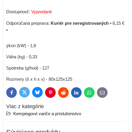
Dostupnosť:
Vypredané
Kuriér pre neregistrovaných
•
6,15 €
•
ýkon (kW) - 1,8
Váha (kg) - 0,33
Spotreba (g/hod) - 127
Rozmery (š x h x v) - 80x125x125
Bluesky
Twitter
Facebook
Pinterest
Reddit
LinkedIn
WhatsApp
E-
mail
Viac z kategórie
Kempingové variče a príslušenstvo