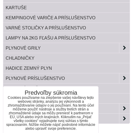
KARTUŠE
KEMPINGOVÉ VARIČE A PRÍSLUŠENSTVO
VARNÉ STOLIČKY A PRÍSLUŠENSTVO
LAMPY NA 2KG FĽAŠU A PRÍSLUŠENSTVO
PLYNOVÉ GRILY
CHLADNIČKY
HADICE ZEMNÝ PLYN
PLYNOVÉ PRÍSLUŠENSTVO
TLAKOVÉ FĽAŠE
Predvoľby súkromia
Cookies používame na zlepšenie vašej návštevy tejto
BANDASKY
webovej stránky, analýzu jej výkonnosti a
zhromažďovanie údajov o jej používaní. Na tento účel
ZÁHRADA
môžeme použiť nástroje a služby tretích strán a
zhromaždené údaje sa môžu preniesť k partnerom v
EÚ, USA alebo iných krajinách. Kliknutím na „Prijať
PAELLA HORÁKY DO KOTLINY
všetky cookies“ vyjadrujete svoj súhlas s týmto
spracovaním. Nižšie môžete nájsť podrobné informácie
alebo upraviť svoje preferencie.