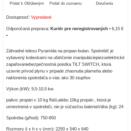
Pridať k Obľúbeným
Pridať do zoznamu
Doručenia
Dostupnosť:
Vypredané
Kuriér pre neregistrovaných
•
6,15 €
•
Záhradné teleso Pyramida na propan-butan. Spotrebič je
vybavený kolieskami na uľahčenie manipuláciepiezoelektrické
zapaľovaniebezpečnostná poistka TILT SWITCH, ktorá
uzavrie prívod plynu v prípade zhasnutia plameňa alebo
naklonenia spotrebiča o viac ako 30 stupňov
Výkon (kW): 9,5-10,5 kw
palivo: propán v 10 kg fľaši,alebo 10kg propán , ktorá je
umiestnená v spotrebiči, nie je súčasťou baleniaVáha (kg): 24
Spotreba (g/hod): 750-850
Rozmery š x h x v (mm): 2250 x 540 x 640