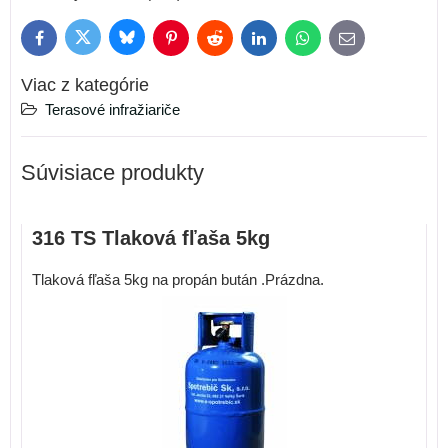
Bluesky
Twitter
Facebook
Pinterest
Reddit
LinkedIn
WhatsApp
E-
mail
Viac z kategórie
Terasové infražiariče
Súvisiace produkty
316 TS Tlaková fľaša 5kg
Tlaková fľaša 5kg na propán bután .Prázdna.