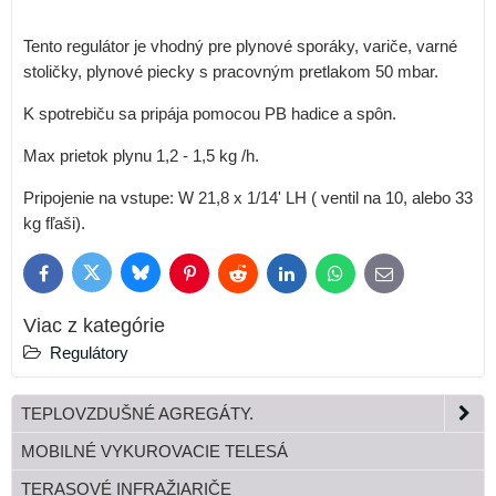
Tento regulátor je vhodný pre plynové sporáky, variče, varné
stoličky, plynové piecky s pracovným pretlakom 50 mbar.
K spotrebiču sa pripája pomocou PB hadice a spôn.
Max prietok plynu 1,2 - 1,5 kg /h.
Pripojenie na vstupe: W 21,8 x 1/14' LH ( ventil na 10, alebo 33
kg fľaši).
Bluesky
Twitter
Facebook
Pinterest
Reddit
LinkedIn
WhatsApp
E-
mail
Viac z kategórie
Regulátory
TEPLOVZDUŠNÉ AGREGÁTY.
MOBILNÉ VYKUROVACIE TELESÁ
TERASOVÉ INFRAŽIARIČE