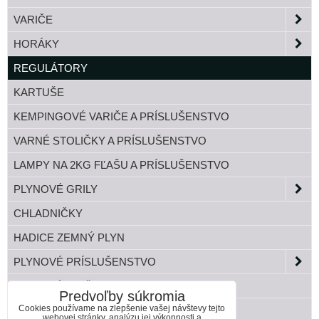
VARIČE
HORÁKY
REGULÁTORY
KARTUŠE
KEMPINGOVÉ VARIČE A PRÍSLUŠENSTVO
VARNÉ STOLIČKY A PRÍSLUŠENSTVO
LAMPY NA 2KG FĽAŠU A PRÍSLUŠENSTVO
PLYNOVÉ GRILY
CHLADNIČKY
HADICE ZEMNÝ PLYN
PLYNOVÉ PRÍSLUŠENSTVO
TLAKOVÉ FĽAŠE
Predvoľby súkromia
Cookies používame na zlepšenie vašej návštevy tejto
BANDASKY
webovej stránky, analýzu jej výkonnosti a