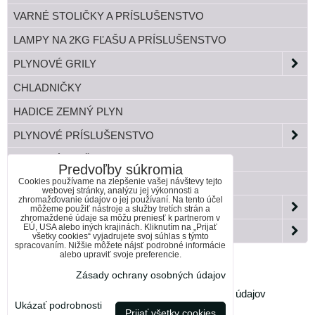
VARNÉ STOLIČKY A PRÍSLUŠENSTVO
LAMPY NA 2KG FĽAŠU A PRÍSLUŠENSTVO
PLYNOVÉ GRILY
CHLADNIČKY
HADICE ZEMNÝ PLYN
PLYNOVÉ PRÍSLUŠENSTVO
TLAKOVÉ FĽAŠE
Predvoľby súkromia
Cookies používame na zlepšenie vašej návštevy tejto
BANDASKY
webovej stránky, analýzu jej výkonnosti a
zhromažďovanie údajov o jej používaní. Na tento účel
ZÁHRADA
môžeme použiť nástroje a služby tretích strán a
zhromaždené údaje sa môžu preniesť k partnerom v
EÚ, USA alebo iných krajinách. Kliknutím na „Prijať
PAELLA HORÁKY DO KOTLINY
všetky cookies“ vyjadrujete svoj súhlas s týmto
spracovaním. Nižšie môžete nájsť podrobné informácie
alebo upraviť svoje preferencie.
Zásady ochrany osobných údajov
Predvoľby súkromia
Zásady ochrany osobných údajov
Ukázať podrobnosti
Prijať všetky cookies