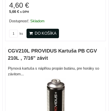
4,60 €
5,66 €
s DPH
Dostupnosť:
Skladom
DO KOŠÍKA
ks
CGV210L PROVIDUS Kartuša PB CGV
210L , 7/16" závit
Plynová kartuša s náplňou propán butánu, pre horáky so
závitom...