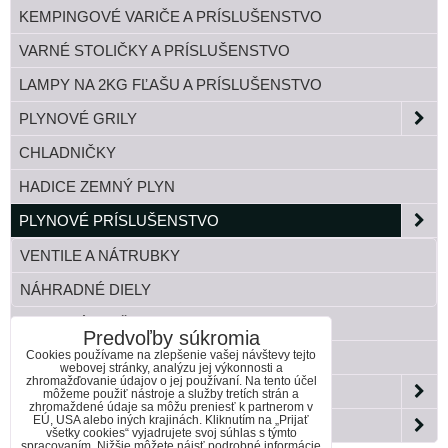
KEMPINGOVÉ VARIČE A PRÍSLUŠENSTVO
VARNÉ STOLIČKY A PRÍSLUŠENSTVO
LAMPY NA 2KG FĽAŠU A PRÍSLUŠENSTVO
PLYNOVÉ GRILY
CHLADNIČKY
HADICE ZEMNÝ PLYN
PLYNOVÉ PRÍSLUŠENSTVO
VENTILE A NÁTRUBKY
NÁHRADNÉ DIELY
TLAKOVÉ FĽAŠE
Predvoľby súkromia
Cookies používame na zlepšenie vašej návštevy tejto
BANDASKY
webovej stránky, analýzu jej výkonnosti a
zhromažďovanie údajov o jej používaní. Na tento účel
ZÁHRADA
môžeme použiť nástroje a služby tretích strán a
zhromaždené údaje sa môžu preniesť k partnerom v
EÚ, USA alebo iných krajinách. Kliknutím na „Prijať
PAELLA HORÁKY DO KOTLINY
všetky cookies“ vyjadrujete svoj súhlas s týmto
spracovaním. Nižšie môžete nájsť podrobné informácie