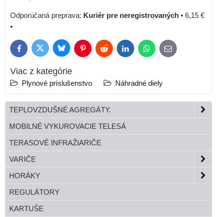
Kuriér pre neregistrovaných
•
6,15 €
•
Bluesky
Twitter
Facebook
Pinterest
Reddit
LinkedIn
WhatsApp
E-
mail
Viac z kategórie
Plynové príslušenstvo
Náhradné diely
TEPLOVZDUŠNÉ AGREGÁTY.
MOBILNÉ VYKUROVACIE TELESÁ
TERASOVÉ INFRAŽIARIČE
VARIČE
HORÁKY
REGULÁTORY
KARTUŠE