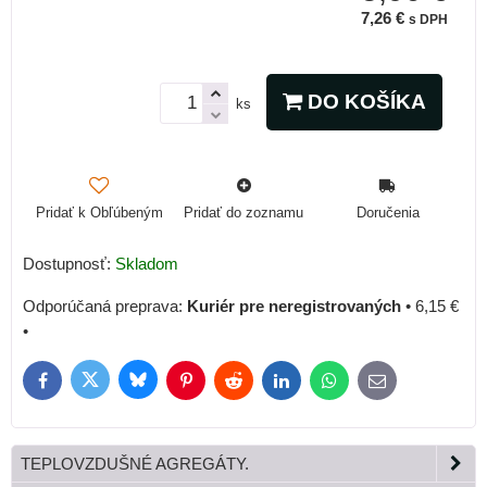
7,26 €
s DPH
DO KOŠÍKA
ks
Pridať k Obľúbeným
Pridať do zoznamu
Doručenia
Dostupnosť:
Skladom
Kuriér pre neregistrovaných
•
6,15 €
•
Bluesky
Twitter
Facebook
Pinterest
Reddit
LinkedIn
WhatsApp
E-
mail
TEPLOVZDUŠNÉ AGREGÁTY.