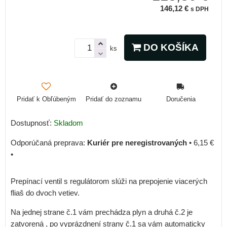
146,12 €
s DPH
DO KOŠÍKA
ks
Pridať k Obľúbeným
Pridať do zoznamu
Doručenia
Dostupnosť:
Skladom
Kuriér pre neregistrovaných
•
6,15 €
•
Prepínací ventil s regulátorom slúži na prepojenie viacerých
fliaš do dvoch vetiev.
Na jednej strane č.1 vám prechádza plyn a druhá č.2 je
zatvorená , po vyprázdnení strany č.1 sa vám automaticky