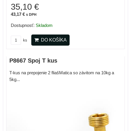
35,10 €
43,17 €
s DPH
Dostupnosť:
Skladom
DO KOŠÍKA
ks
P8667 Spoj T kus
T-kus na prepojenie 2 fliašMatica so závitom na 10kg a
5kg...