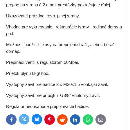
prepne na stranu č.2 a bez prestávky pokračujete ďalej.
Ukazovateľ prázdnej resp. plnej strany.
Vhodne pre vykurovanie , reštaurácie fyrmy , rodinné domy a
pod.
Možnosť použiť T- kusy na prepojenie fliaš , alebo zberač
comap.
Prepínací ventil s regulátorom 50Mbar.
Prietok plynu 6kg/ hod.
Výstupný závit pre hadice 2 x M20x1,5 vonkajší závit.
Výstupný závit pre prípojku G3/8" vnútorný závit.
Regulátor neobsahuue prepojovacie hadice.
Bluesky
Twitter
Facebook
Pinterest
Reddit
LinkedIn
WhatsApp
E-
mail