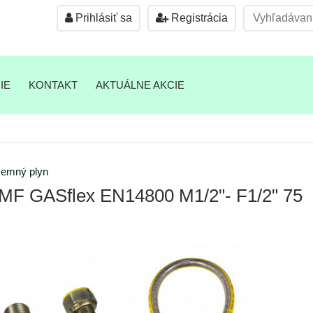
Prihlásiť sa
Registrácia
IE
KONTAKT
AKTUÁLNE AKCIE
zemný plyn
F GASflex EN14800 M1/2"- F1/2" 75