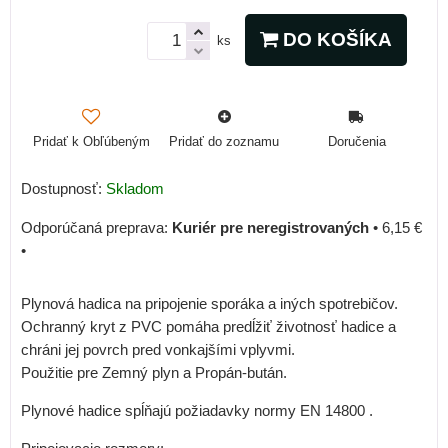
DO KOŠÍKA
ks
Pridať k Obľúbeným
Pridať do zoznamu
Doručenia
Dostupnosť:
Skladom
Kuriér pre neregistrovaných
•
6,15 €
•
Plynová hadica na pripojenie sporáka a iných spotrebičov.
Ochranný kryt z PVC pomáha predĺžiť životnosť hadice a
chráni jej povrch pred vonkajšími vplyvmi.
Použitie pre Zemný plyn a Propán-bután.
Plynové hadice spĺňajú požiadavky normy EN 14800 .