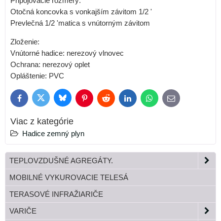
Pripojovacie rozmery:
Otočná koncovka s vonkajším závitom 1/2 '
Prevlečná 1/2 'matica s vnútorným závitom
Zloženie:
Vnútorné hadice: nerezový vlnovec
Ochrana: nerezový oplet
Opláštenie: PVC
Bluesky
Twitter
Facebook
Pinterest
Reddit
LinkedIn
WhatsApp
E-
mail
Viac z kategórie
Hadice zemný plyn
TEPLOVZDUŠNÉ AGREGÁTY.
MOBILNÉ VYKUROVACIE TELESÁ
TERASOVÉ INFRAŽIARIČE
VARIČE