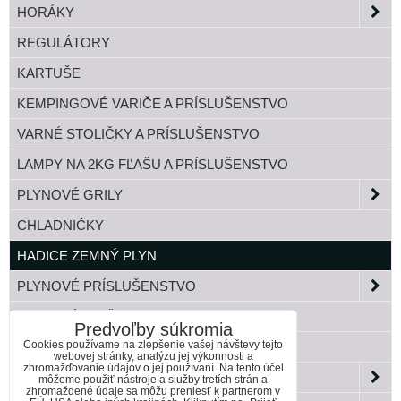
HORÁKY
REGULÁTORY
KARTUŠE
KEMPINGOVÉ VARIČE A PRÍSLUŠENSTVO
VARNÉ STOLIČKY A PRÍSLUŠENSTVO
LAMPY NA 2KG FĽAŠU A PRÍSLUŠENSTVO
PLYNOVÉ GRILY
CHLADNIČKY
HADICE ZEMNÝ PLYN
PLYNOVÉ PRÍSLUŠENSTVO
TLAKOVÉ FĽAŠE
Predvoľby súkromia
Cookies používame na zlepšenie vašej návštevy tejto
BANDASKY
webovej stránky, analýzu jej výkonnosti a
zhromažďovanie údajov o jej používaní. Na tento účel
ZÁHRADA
môžeme použiť nástroje a služby tretích strán a
zhromaždené údaje sa môžu preniesť k partnerom v