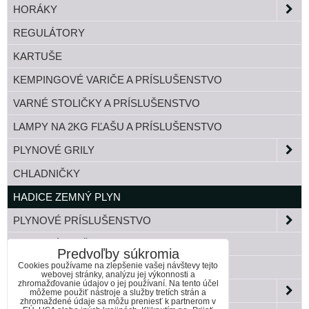
HORÁKY
REGULÁTORY
KARTUŠE
KEMPINGOVÉ VARIČE A PRÍSLUŠENSTVO
VARNÉ STOLIČKY A PRÍSLUŠENSTVO
LAMPY NA 2KG FĽAŠU A PRÍSLUŠENSTVO
PLYNOVÉ GRILY
CHLADNIČKY
HADICE ZEMNÝ PLYN
PLYNOVÉ PRÍSLUŠENSTVO
TLAKOVÉ FĽAŠE
Predvoľby súkromia
Cookies používame na zlepšenie vašej návštevy tejto
BANDASKY
webovej stránky, analýzu jej výkonnosti a
zhromažďovanie údajov o jej používaní. Na tento účel
ZÁHRADA
môžeme použiť nástroje a služby tretích strán a
zhromaždené údaje sa môžu preniesť k partnerom v