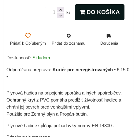
DO KOŠÍKA
ks
Pridať k Obľúbeným
Pridať do zoznamu
Doručenia
Dostupnosť:
Skladom
Kuriér pre neregistrovaných
•
6,15 €
•
Plynová hadica na pripojenie sporáka a iných spotrebičov.
Ochranný kryt z PVC pomáha predĺžiť životnosť hadice a
chráni jej povrch pred vonkajšími vplyvmi.
Použitie pre Zemný plyn a Propán-bután.
Plynové hadice spĺňajú požiadavky normy EN 14800 .