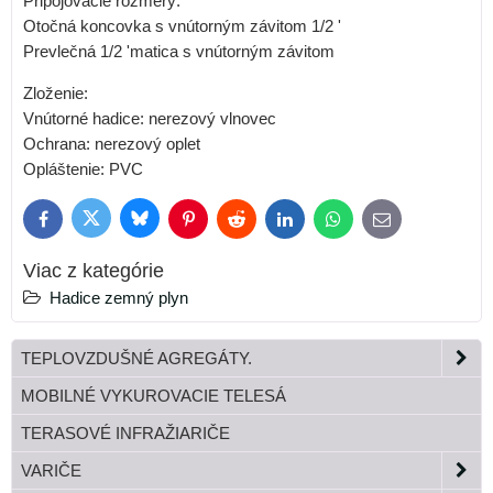
Pripojovacie rozmery:
Otočná koncovka s vnútorným závitom 1/2 '
Prevlečná 1/2 'matica s vnútorným závitom
Zloženie:
Vnútorné hadice: nerezový vlnovec
Ochrana: nerezový oplet
Opláštenie: PVC
Bluesky
Twitter
Facebook
Pinterest
Reddit
LinkedIn
WhatsApp
E-
mail
Viac z kategórie
Hadice zemný plyn
TEPLOVZDUŠNÉ AGREGÁTY.
MOBILNÉ VYKUROVACIE TELESÁ
TERASOVÉ INFRAŽIARIČE
VARIČE