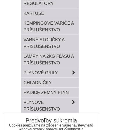
REGULÁTORY
KARTUŠE
KEMPINGOVÉ VARIČE A
PRÍSLUŠENSTVO
VARNÉ STOLIČKY A
PRÍSLUŠENSTVO
LAMPY NA 2KG FĽAŠU A
PRÍSLUŠENSTVO
PLYNOVÉ GRILY
CHLADNIČKY
HADICE ZEMNÝ PLYN
PLYNOVÉ
PRÍSLUŠENSTVO
TLAKOVÉ FĽAŠE
Predvoľby súkromia
Cookies používame na zlepšenie vašej návštevy tejto
BANDASKY
webovej stránky, analýzu jej výkonnosti a